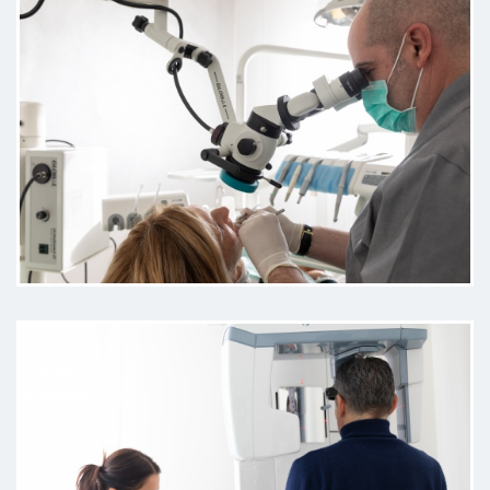
estetico nello studio del Dott.
Murgolo e sono rimasta davvero
molto soddisfatta. Professionale,
attento e disponibile, spiegandomi
ogni fase del trattamento con
grande chiarezza. Il risultato è
stato TOP proprio come lo
desideravo.Consiglio vivamente
questo studio. Un ringraziamento a
Manuela e Barbara per l’
attenzione prestata .
Paziente