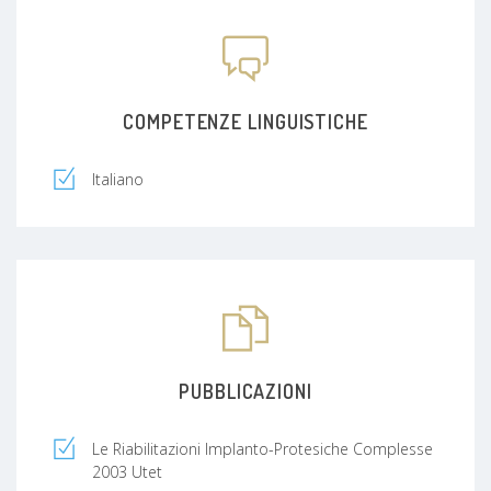
una posizione neuromuscolare adeguata al
paziente per poi configurare la posizione estetica
dei denti, dipingere il sorriso, collocare impianti e
modellare in modo prevedibile l’osso da
rigenerare.
COMPETENZE LINGUISTICHE
Italiano
PUBBLICAZIONI
Le Riabilitazioni Implanto-Protesiche Complesse
2003 Utet