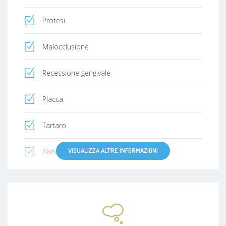
Protesi
Malocclusione
Recessione gengivale
Placca
Tartaro
VISUALIZZA ALTRE INFORMAZIONI
Alveolite
Disordini ATM
Fratture e traumi dentali