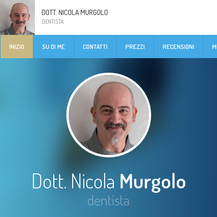
DOTT. NICOLA MURGOLO
DENTISTA
INIZIO
SU DI ME
CONTATTI
PREZZI
RECENSIONI
M
Dott. Nicola
Murgolo
dentista