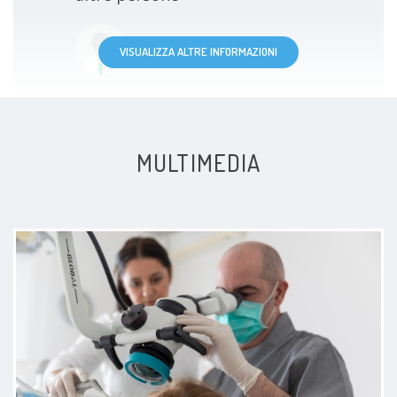
Paziente
VISUALIZZA ALTRE INFORMAZIONI
MULTIMEDIA
Studio eccellente! Il Dott. Murgolo
e l’igienista Francesca sono
professionali, gentili e molto
attenti al paziente. Pulizia dei denti
eseguita in modo impeccabile e
con grande delicatezza.
Consigliatissimo!